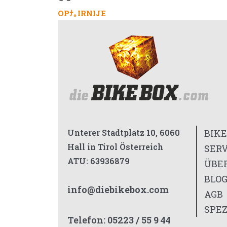
OPﾅ｡IRNIJE
Unterer Stadtplatz 10, 6060
BIKE
Hall in Tirol Österreich
SER
ATU: 63936879
ÜBE
BLO
info@diebikebox.com
AGB
SPEZ
Telefon:
05223 / 55 9 44