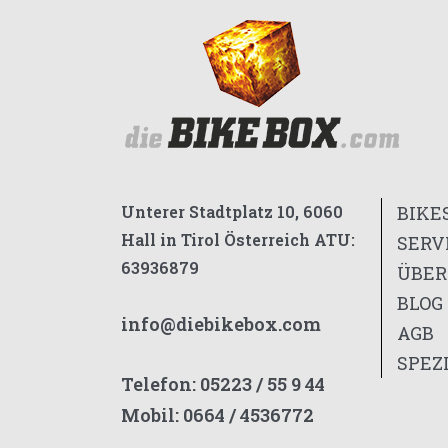
Unterer Stadtplatz 10, 6060
BIKE
Hall in Tirol Österreich ATU:
SERV
63936879
ÜBER
BLOG
info@diebikebox.com
AGB
SPEZ
Telefon:
05223 / 55 9 44
Mobil:
0664 / 4536772