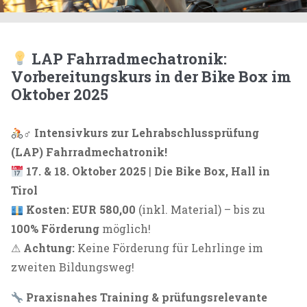
News aus der Bike Box
Aktuelles, Veranstaltungen, Angebote und
LAP Fahrradmechatronik:
alles, was es rund ums Fahrrad zu wissen gibt
Vorbereitungskurs in der Bike Box im
Oktober 2025
‍♂
Intensivkurs zur Lehrabschlussprüfung
(LAP) Fahrradmechatronik!
17. & 18. Oktober 2025
|
Die Bike Box, Hall in
Tirol
Kosten: EUR 580,00
(inkl. Material) – bis zu
100% Förderung
möglich!
⚠
Achtung:
Keine Förderung für Lehrlinge im
zweiten Bildungsweg!
Praxisnahes Training & prüfungsrelevante